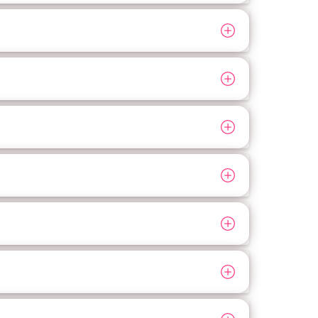
к много пить?». Так человек не берет на себя
ания скандалить;
т очистку организма от вредных веществ,
козу, натрий хлорида, успокаивающие
е вывода из запоя составляется
овья. Клиент сообщает жалобы, говорит обо всем
 борьбе с зависимостью.
 инфаркта и инсульта. Люди, постоянно
мия, тахикардия, недостаточность миокарда.
ровотечения. Есть риск появления бессонницы,
линика не дает гарантию 100%-ного результата.
отерапии применяется подход с учетом
ть рекомендации врача, шанс добиться ремиссии
 женского организма хуже расщепляют этанол.