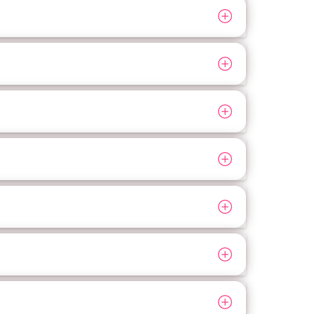
, дисульфирама. Они нарушают метаболизм
ющие панический страх перед спиртным.
ания приема опиатов используют средства на
кое непринятие запрещенных веществ.
ать в ее проведении. Поэтому лучше выполнять
сть пациента самостоятельно держаться. Затем
ртного или наркотиков. Это психологический
бстоятельства, срыв возможен.
одирования составляет 1 год. Максимальная
вого препарата выполняют таким же способом.
оза или метода Довженко проводится