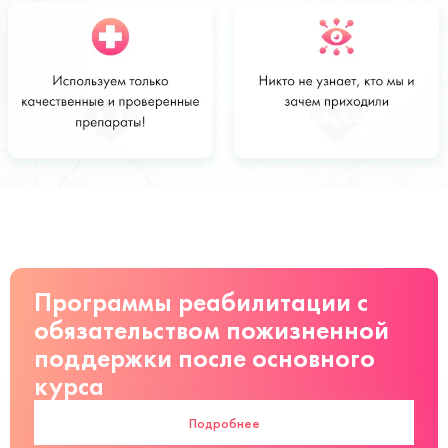
Стоимость
Заказать
от 3 000 руб
Программы реабилитации с
обязательством пожизненной
поддержки после основного
курса
Подробнее