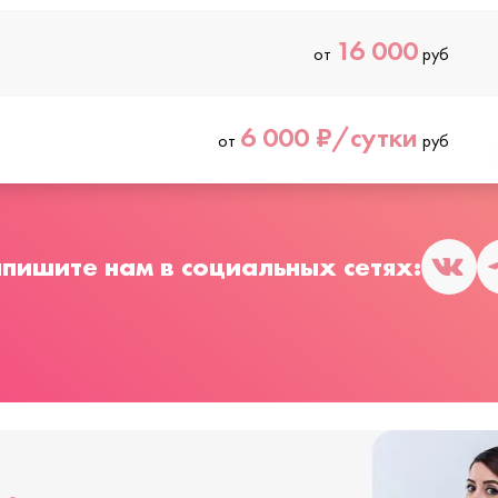
16 000
от
руб
6 000 ₽/сутки
от
руб
пишите нам в социальных сетях: