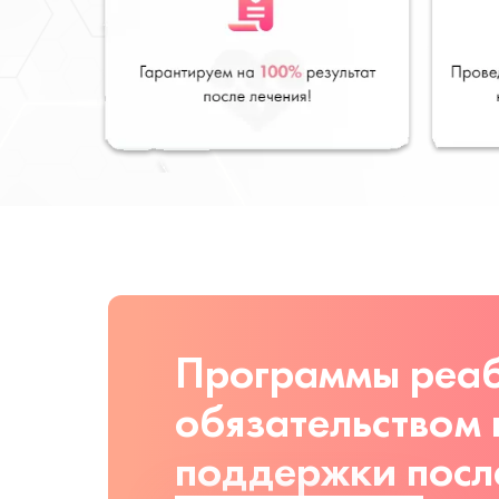
Программы реаб
обязательством
поддержки посл