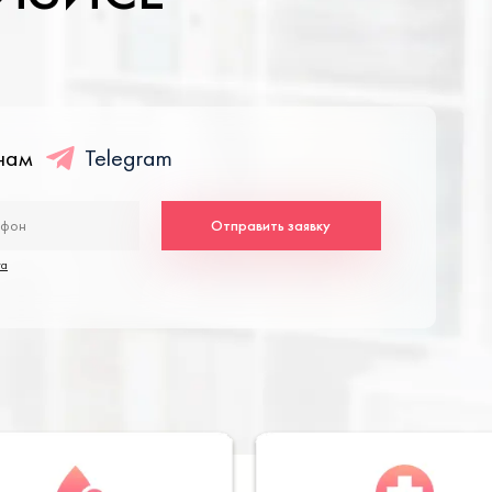
енам
Telegram
Отправить заявку
та