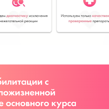
илитации с
 пожизненной
е основного курса