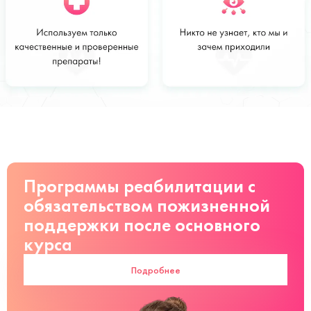
Стоимость
Заказать
от 1 500 ₽
руб
Программы реабилитации с
обязательством пожизненной
поддержки после основного
курса
Подробнее